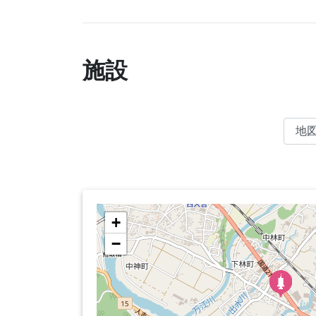
施設
+
−