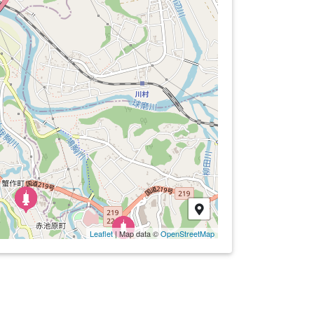
Leaflet
| Map data ©
OpenStreetMap