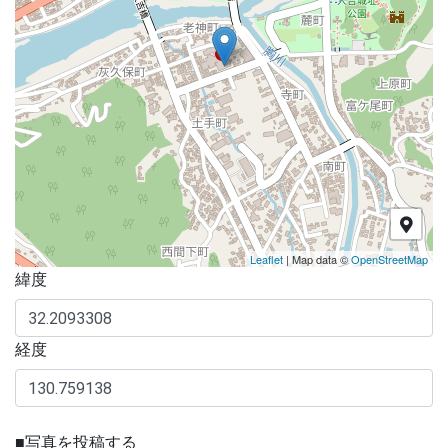
Leaflet
| Map data ©
OpenStreetMap
緯度
経度
■写真を投稿する