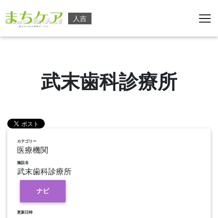
人吉
武末歯科診療所
カテゴリー
医療機関
施設名
武末歯科診療所
ナビ
更新日時