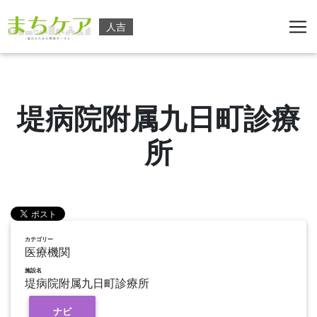
人吉
堤病院附属九日町診療
所
カテゴリー
医療機関
施設名
堤病院附属九日町診療所
ナビ