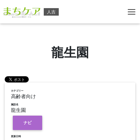
人吉
龍生園
カテゴリー
高齢者向け
施設名
龍生園
ナビ
更新日時